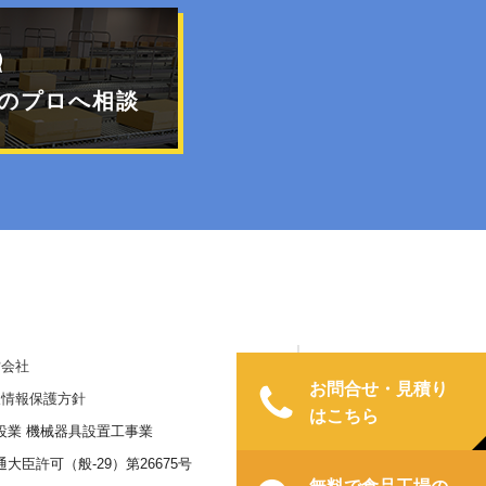
のプロへ相談
営会社
お問合せ・見積り
人情報保護方針
はこちら
設業 機械器具設置工事業
大臣許可（般-29）第26675号