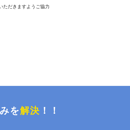
いただきますようご協力
みを
解決
！！