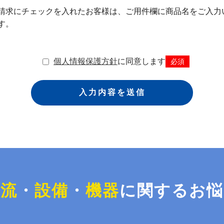
請求にチェックを入れたお客様は、ご用件欄に商品名をご入力
す。
個人情報保護方針
に同意します
必須
物流
・
設備
・
機器
に関する
お悩