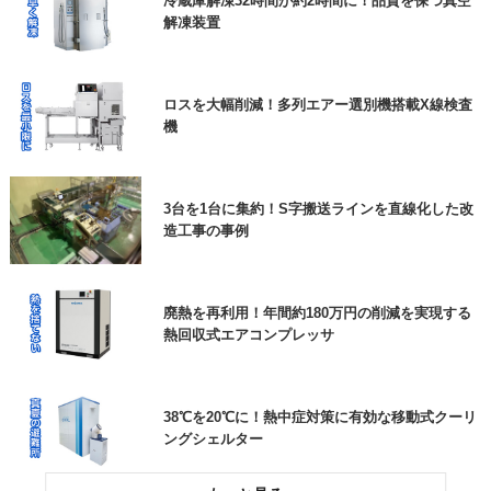
冷蔵庫解凍32時間が約2時間に！品質を保つ真空
うご協力よろしくお願いいたします。
解凍装置
エアー搬送装置と特注ホッパー
個人情報保護方針
に同意します
必須
ロスを大幅削減！多列エアー選別機搭載X線検査
機
高耐久の防草シートで、雑草対策の負担を大幅に
低減できた事例
3台を1台に集約！S字搬送ラインを直線化した改
造工事の事例
ロボットが狙ったところに貼りつけ！ラベル自動
貼り付け機
廃熱を再利用！年間約180万円の削減を実現する
熱回収式エアコンプレッサ
38℃を20℃に！熱中症対策に有効な移動式クーリ
ングシェルター