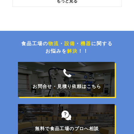
投入作業をスムーズに！高所作業をなくす粉粒体
空気輸送装置
環境配慮とコスト削減！荷崩れを防止するパレタ
イズグルー塗布システム
食品工場の
物流
・
設備
・
機器
に関する
お悩みを
解決
！！
チョコ停解消と処理能力UP！封函・キの字梱包
ライン更新事例
お問合せ・見積り依頼はこちら
【特集】FOOMA JAPAN 2026展示商品のご紹介
フォークリフトで移動可能！工事不要のパレット
一体型エアコン
無料で食品工場のプロへ相談