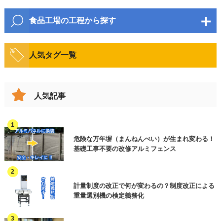
麺・パン
野菜・果物・加工品
包装・梱包機器
食品工場の工程から探す
町名・番地
水産・のり・加工品
畜産・鶏卵・加工品
物流機器
開梱・原料投入・混錬
搬送・移動
菓子類
人気タグ一覧
飲料・酒類
検査機
整列
加工(製品製造)
調味料
油・加工品
計量・計数機
ビル名等
計量・計数
包装・梱包・結束
人気記事
漬物・佃煮
印字機・ラベラー
豆腐・こんにゃく
検査・選別
印字
ロボット
穀物(麦・米など)
缶詰・瓶詰
製函・封緘
箱詰め
危険な万年塀（まんねんべい）が生まれ変わる！
製函機・封函機
お問合せ内容（複数選択可）
必須
弁当・惣菜
レトルト・スープ
基礎工事不要の改修アルミフェンス
パレタイズ
保管
衛生機器
その他(食品以外)
見積依頼 ※ご用件欄に商品名またはご相
冷凍・冷蔵
洗浄・殺菌
談内容をご入力ください
省人化・自動化
計量制度の改正で何が変わるの？制度改正による
資料請求 ※ご用件欄に商品名またはご相
重量選別機の検定義務化
廃棄
その他(工程)
談内容をご入力ください
作業効率アップ
訪問希望