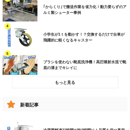
HACCP関連・異物混入対策
電話連絡希望
｢からくり｣で搬送作業を省力化！動力要らずのア
オンラインセミナーについて
ルミ製シューター事例
作業環境改善
ご質問・その他（用件欄にご入力くださ
い）
各種工事・メンテナンス
小学生が1ｔを動かす！？交換するだけで台車が
飛躍的に軽くなるキャスター
加工品(部品)
ご用件
その他機械
ブラシを使わない靴底洗浄機！高圧噴射水流で靴
その他(製品分類)
底の溝までキレイに
破損したコンベヤベルトを交換してリスクを低減
した事例
新着記事
※上記、見積依頼、資料請求にチェックを入れたお
跳ね上げの代わりに！女性でも楽々、改造伸縮コ
ンベヤで動線確保
客様は、ご用件欄に商品名をご入力いただきますよ