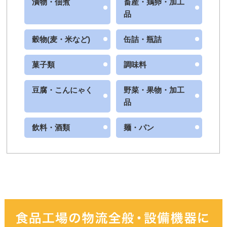
漬物・佃煮
畜産・鶏卵・加工
い）
品
ご用件
穀物(麦・米など)
缶詰・瓶詰
菓子類
調味料
豆腐・こんにゃく
野菜・果物・加工
品
飲料・酒類
麺・パン
※上記、見積依頼、資料請求にチェックを入れたお
客様は、ご用件欄に商品名をご入力いただきますよ
うご協力よろしくお願いいたします。