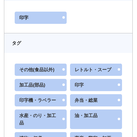
印字
ビル名等
タグ
お問合せ内容（複数選択可）
必須
その他(食品以外)
レトルト・スープ
加工品(部品)
印字
見積依頼 ※ご用件欄に商品名またはご相
談内容をご入力ください
資料請求 ※ご用件欄に商品名またはご相
印字機・ラベラー
弁当・総菜
談内容をご入力ください
訪問希望
水産・のり・加工
油・加工品
電話連絡希望
品
オンラインセミナーについて
ご質問・その他（用件欄にご入力くださ