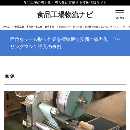
食品工場の省力化・省人化に貢献する技術情報サイト
食品工場物流ナビ
ホーム
>
食品工場 省力化・省人化 成功事例
>
面倒なシール貼り作業を標準機で安価に省力化！ラベリングマシン
面倒なシール貼り作業を標準機で安価に省力化！ラベ
リングマシン導入の事例
画像