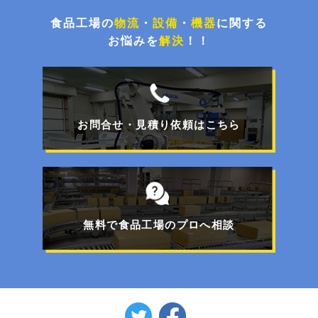
環境配慮とコスト削減！荷崩れを防止するパレタ
イズグルー塗布システム
食品工場の
物流
・
設備
・
機器
に関する
お悩みを
解決
！！
チョコ停解消と処理能力UP！封函・キの字梱包
ライン更新事例
お問合せ・見積り依頼はこちら
【特集】FOOMA JAPAN 2026展示商品のご紹介
フォークリフトで移動可能！工事不要のパレット
一体型エアコン
無料で食品工場のプロへ相談