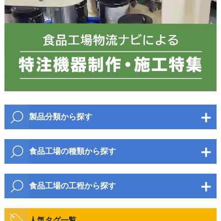
製品分類から探す
包装・梱包資材
食品工場の種類から探す
衛生資材
麺・パン
野菜・果物・加工品
包装・梱包機器
食品工場の工程から探す
水産・のり・加工品
畜産・鶏卵・加工品
物流機器
開梱・原料投入・混錬
搬送・移動
菓子類
人気タグ一覧
飲料・酒類