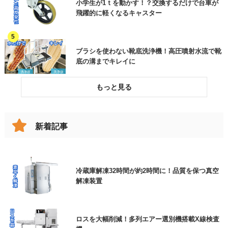
小学生が1ｔを動かす！？交換するだけで台車が
飛躍的に軽くなるキャスター
加工品(部品)
その他機械
ブラシを使わない靴底洗浄機！高圧噴射水流で靴
その他(製品分類)
底の溝までキレイに
破損したコンベヤベルトを交換してリスクを低減
した事例
新着記事
跳ね上げの代わりに！女性でも楽々、改造伸縮コ
ンベヤで動線確保
冷蔵庫解凍32時間が約2時間に！品質を保つ真空
解凍装置
エアー搬送装置と特注ホッパー
ロスを大幅削減！多列エアー選別機搭載X線検査