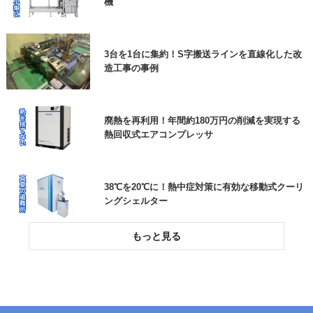
機
高耐久の防草シートで、雑草対策の負担を大幅に
低減できた事例
3台を1台に集約！S字搬送ラインを直線化した改
造工事の事例
ロボットが狙ったところに貼りつけ！ラベル自動
貼り付け機
廃熱を再利用！年間約180万円の削減を実現する
熱回収式エアコンプレッサ
38℃を20℃に！熱中症対策に有効な移動式クーリ
ングシェルター
投入作業をスムーズに！高所作業をなくす粉粒体
空気輸送装置