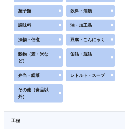
菓子類
飲料・酒類
郵便番号
調味料
油・加工品
漬物・佃煮
豆腐・こんにゃく
穀物（麦・米な
缶詰・瓶詰
都道府県
必須
ど）
弁当・総菜
レトルト・スープ
市区町村
その他（食品以
外）
工程
町名・番地