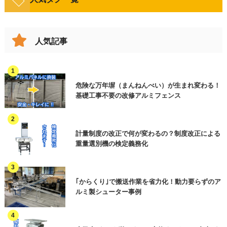
検査機
整列
加工(製品製造)
調味料
油・加工品
計量・計数機
計量・計数
包装・梱包・結束
人気記事
漬物・佃煮
印字機・ラベラー
豆腐・こんにゃく
検査・選別
印字
ロボット
穀物(麦・米など)
缶詰・瓶詰
製函・封緘
箱詰め
危険な万年塀（まんねんべい）が生まれ変わる！
製函機・封函機
弁当・惣菜
レトルト・スープ
基礎工事不要の改修アルミフェンス
パレタイズ
保管
衛生機器
その他(食品以外)
冷凍・冷蔵
洗浄・殺菌
省人化・自動化
計量制度の改正で何が変わるの？制度改正による
重量選別機の検定義務化
廃棄
その他(工程)
作業効率アップ
HACCP関連・異物混入対策
｢からくり｣で搬送作業を省力化！動力要らずのア
ルミ製シューター事例
作業環境改善
各種工事・メンテナンス