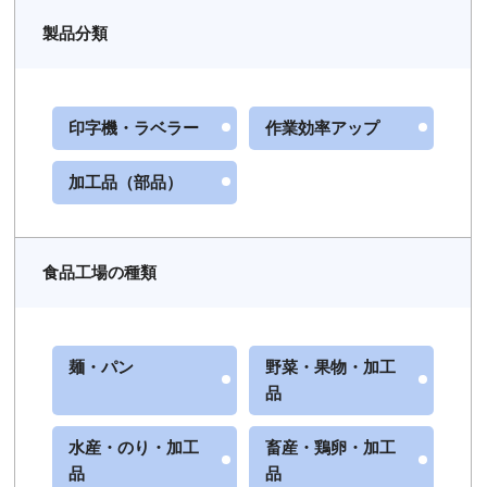
製品分類
お名前
必須
印字機・ラベラー
作業効率アップ
ふりがな
加工品（部品）
食品工場の種類
メールアドレス
必須
麺・パン
野菜・果物・加工
品
お電話番号
必須
水産・のり・加工
畜産・鶏卵・加工
品
品