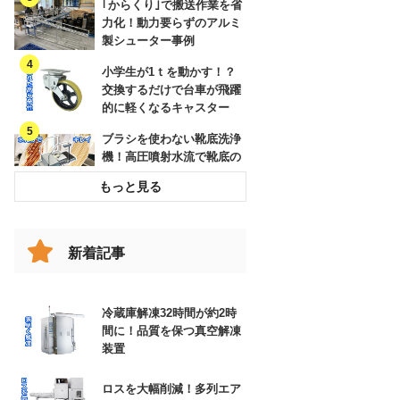
｢からくり｣で搬送作業を省
力化！動力要らずのアルミ
製シューター事例
小学生が1ｔを動かす！？
交換するだけで台車が飛躍
的に軽くなるキャスター
ブラシを使わない靴底洗浄
機！高圧噴射水流で靴底の
溝までキレイに
破損したコンベヤベルトを
交換してリスクを低減した
事例
新着記事
跳ね上げの代わりに！女性
でも楽々、改造伸縮コンベ
ヤで動線確保
冷蔵庫解凍32時間が約2時
間に！品質を保つ真空解凍
エアー搬送装置と特注ホッ
装置
パー
ロスを大幅削減！多列エア