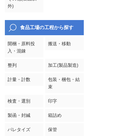
外)
食品工場の工程から探す
開梱・原料投
搬送・移動
入・混錬
整列
加工(製品製造)
計量・計数
包装・梱包・結
束
検査・選別
印字
製函・封緘
箱詰め
パレタイズ
保管