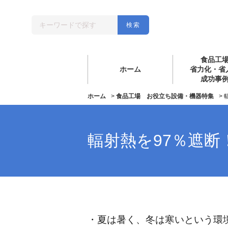
食品工
ホーム
省力化・省
成功事
ホーム
>
食品工場 お役立ち設備・機器特集
>
輻射熱を97％遮
・夏は暑く、冬は寒いという環