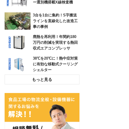
高耐久の防草シートで、雑
ー選別機搭載X線検査機
草対策の負担を大幅に低減
できた事例
3台を1台に集約！S字搬送
ラインを直線化した改造工
ロボットが狙ったところに
事の事例
貼りつけ！ラベル自動貼り
付け機
廃熱を再利用！年間約180
万円の削減を実現する熱回
収式エアコンプレッサ
38℃を20℃に！熱中症対策
に有効な移動式クーリング
シェルター
投入作業をスムーズに！高
所作業をなくす粉粒体空気
輸送装置
環境配慮とコスト削減！荷
崩れを防止するパレタイズ
グルー塗布システム
チョコ停解消と処理能力
UP！封函・キの字梱包ライ