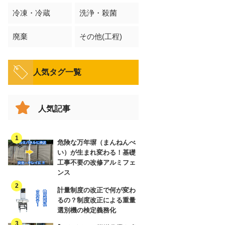
冷凍・冷蔵
洗浄・殺菌
廃棄
その他(工程)
人気タグ一覧
人気記事
危険な万年塀（まんねんべ
い）が生まれ変わる！基礎
工事不要の改修アルミフェ
ンス
計量制度の改正で何が変わ
るの？制度改正による重量
選別機の検定義務化