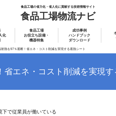
食品工場の省力化・省人化に貢献する技術情報サイト
食品工場物流ナビ
場
食品工場
成功事例
人化
お役立ち設備・
ハンドブック
例
機器特集
ダウンロード
輻射熱を97％遮断！省エネ・コスト削減を実現する遮熱シート
断！省エネ・コスト削減を実現す
境下で従業員が働いている