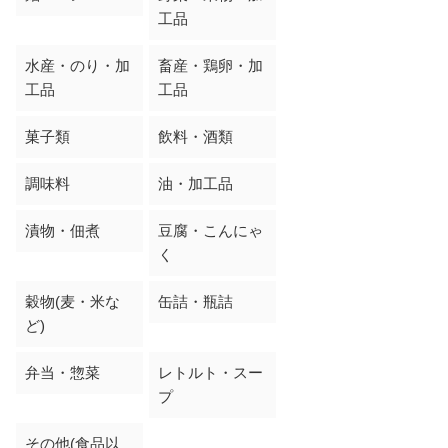
工品
水産・のり・加
畜産・鶏卵・加
工品
工品
菓子類
飲料・酒類
調味料
油・加工品
漬物・佃煮
豆腐・こんにゃ
く
穀物(麦・米な
缶詰・瓶詰
ど)
弁当・惣菜
レトルト・スー
プ
その他(食品以