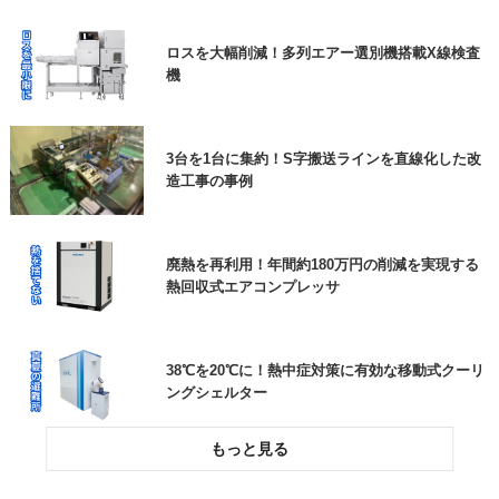
エアー搬送装置と特注ホッパー
個人情報保護方針
に同意します
必須
ロスを大幅削減！多列エアー選別機搭載X線検査
機
高耐久の防草シートで、雑草対策の負担を大幅に
低減できた事例
3台を1台に集約！S字搬送ラインを直線化した改
造工事の事例
ロボットが狙ったところに貼りつけ！ラベル自動
貼り付け機
廃熱を再利用！年間約180万円の削減を実現する
熱回収式エアコンプレッサ
38℃を20℃に！熱中症対策に有効な移動式クーリ
ングシェルター
投入作業をスムーズに！高所作業をなくす粉粒体
空気輸送装置