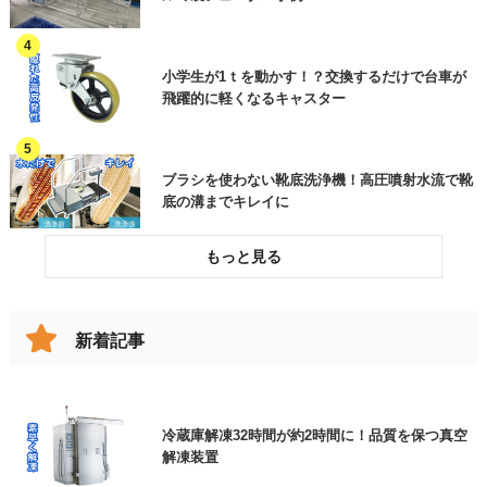
作業環境改善
ご質問・その他（用件欄にご入力くださ
い）
各種工事・メンテナンス
小学生が1ｔを動かす！？交換するだけで台車が
飛躍的に軽くなるキャスター
加工品(部品)
ご用件
その他機械
ブラシを使わない靴底洗浄機！高圧噴射水流で靴
その他(製品分類)
底の溝までキレイに
破損したコンベヤベルトを交換してリスクを低減
した事例
新着記事
※上記、見積依頼、資料請求にチェックを入れたお
跳ね上げの代わりに！女性でも楽々、改造伸縮コ
ンベヤで動線確保
客様は、ご用件欄に商品名をご入力いただきますよ
冷蔵庫解凍32時間が約2時間に！品質を保つ真空
うご協力よろしくお願いいたします。
解凍装置