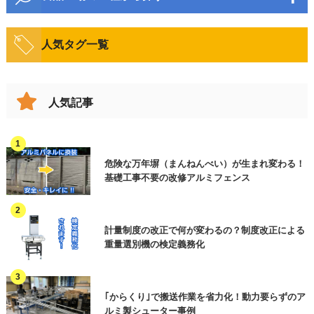
町名・番地
水産・のり・加工品
畜産・鶏卵・加工品
物流機器
開梱・原料投入・混錬
搬送・移動
菓子類
人気タグ一覧
飲料・酒類
検査機
整列
加工(製品製造)
調味料
油・加工品
計量・計数機
ビル名等
計量・計数
包装・梱包・結束
人気記事
漬物・佃煮
印字機・ラベラー
豆腐・こんにゃく
検査・選別
印字
ロボット
穀物(麦・米など)
缶詰・瓶詰
製函・封緘
箱詰め
危険な万年塀（まんねんべい）が生まれ変わる！
製函機・封函機
お問合せ内容（複数選択可）
必須
弁当・惣菜
レトルト・スープ
基礎工事不要の改修アルミフェンス
パレタイズ
保管
衛生機器
その他(食品以外)
見積依頼 ※ご用件欄に商品名またはご相
冷凍・冷蔵
洗浄・殺菌
談内容をご入力ください
省人化・自動化
計量制度の改正で何が変わるの？制度改正による
資料請求 ※ご用件欄に商品名またはご相
重量選別機の検定義務化
廃棄
その他(工程)
談内容をご入力ください
作業効率アップ
訪問希望
HACCP関連・異物混入対策
電話連絡希望
｢からくり｣で搬送作業を省力化！動力要らずのア
オンラインセミナーについて
ルミ製シューター事例