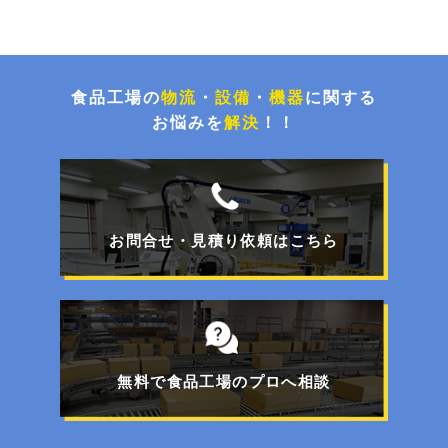
環境配慮とコスト削減！荷崩れを防止するパレタ
イズグルー塗布システム
食品工場の
物流
・
設備
・
機器
に関する
お悩みを
解決
！！
チョコ停解消と処理能力UP！封函・キの字梱包
ライン更新事例
お問合せ・見積り依頼はこちら
【特集】FOOMA JAPAN 2026展示商品のご紹介
フォークリフトで移動可能！工事不要のパレット
一体型エアコン
無料で食品工場のプロへ相談