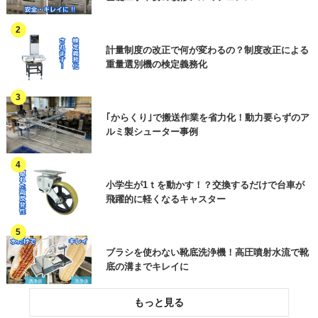
パレタイズ
保管
衛生機器
その他(食品以外)
見積依頼 ※ご用件欄に商品名またはご相
冷凍・冷蔵
洗浄・殺菌
談内容をご入力ください
省人化・自動化
計量制度の改正で何が変わるの？制度改正による
資料請求 ※ご用件欄に商品名またはご相
重量選別機の検定義務化
廃棄
その他(工程)
談内容をご入力ください
作業効率アップ
訪問希望
HACCP関連・異物混入対策
電話連絡希望
｢からくり｣で搬送作業を省力化！動力要らずのア
オンラインセミナーについて
ルミ製シューター事例
作業環境改善
ご質問・その他（用件欄にご入力くださ
い）
各種工事・メンテナンス
小学生が1ｔを動かす！？交換するだけで台車が
飛躍的に軽くなるキャスター
加工品(部品)
ご用件
その他機械
ブラシを使わない靴底洗浄機！高圧噴射水流で靴
その他(製品分類)
底の溝までキレイに