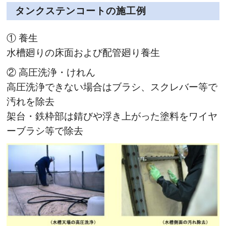
タンクステンコートの施工例
① 養生
水槽廻りの床面および配管廻り養生
② 高圧洗浄・けれん
高圧洗浄できない場合はブラシ、スクレバー等で
汚れを除去
架台・鉄枠部は錆びや浮き上がった塗料をワイヤ
ーブラシ等で除去