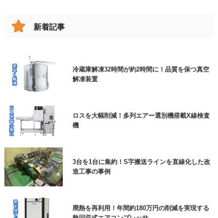
破損したコンベヤベルトを交換してリスクを低減
した事例
新着記事
※上記、見積依頼、資料請求にチェックを入れたお
跳ね上げの代わりに！女性でも楽々、改造伸縮コ
ンベヤで動線確保
客様は、ご用件欄に商品名をご入力いただきますよ
冷蔵庫解凍32時間が約2時間に！品質を保つ真空
うご協力よろしくお願いいたします。
解凍装置
エアー搬送装置と特注ホッパー
個人情報保護方針
に同意します
必須
ロスを大幅削減！多列エアー選別機搭載X線検査
機
高耐久の防草シートで、雑草対策の負担を大幅に
低減できた事例
3台を1台に集約！S字搬送ラインを直線化した改
造工事の事例
ロボットが狙ったところに貼りつけ！ラベル自動
貼り付け機
廃熱を再利用！年間約180万円の削減を実現する
熱回収式エアコンプレッサ