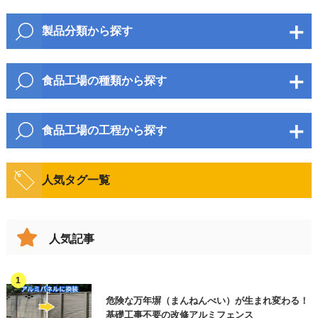
製品分類から探す
市区町村
包装・梱包資材
食品工場の種類から探す
衛生資材
麺・パン
野菜・果物・加工品
包装・梱包機器
食品工場の工程から探す
町名・番地
水産・のり・加工品
畜産・鶏卵・加工品
物流機器
開梱・原料投入・混錬
搬送・移動
菓子類
人気タグ一覧
飲料・酒類
検査機
整列
加工(製品製造)
調味料
油・加工品
計量・計数機
ビル名等
計量・計数
包装・梱包・結束
人気記事
漬物・佃煮
印字機・ラベラー
豆腐・こんにゃく
検査・選別
印字
ロボット
穀物(麦・米など)
缶詰・瓶詰
製函・封緘
箱詰め
危険な万年塀（まんねんべい）が生まれ変わる！
製函機・封函機
お問合せ内容（複数選択可）
必須
弁当・惣菜
レトルト・スープ
基礎工事不要の改修アルミフェンス