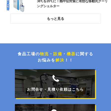
38℃を20℃に！熱中症対策に有効な移動式クーリ
ングシェルター
投入作業をスムーズに！高所作業をなくす粉粒体
空気輸送装置
環境配慮とコスト削減！荷崩れを防止するパレタ
イズグルー塗布システム
食品工場の
物流
・
設備
・
機器
に関する
お悩みを
解決
！！
チョコ停解消と処理能力UP！封函・キの字梱包
ライン更新事例
お問合せ・見積り依頼はこちら
【特集】FOOMA JAPAN 2026展示商品のご紹介