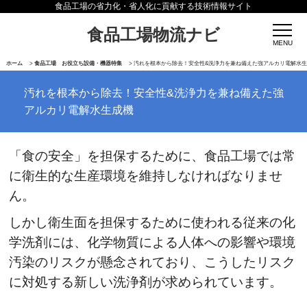
食品工場の省力化・省人化に貢献する技術情報サイト
食品工場物流ナビ
ホーム
>
食品工場 お役立ち設備・機器特集
>
汚れを根本から除去！安全性&洗浄力を兼ね備えた強アルカリ電解水
汚れを根本から除去！安全性&洗浄力を兼ね備えた強
アルカリ電解水生成機
「食の安全」を担保するために、食品工場では常
に衛生的な生産環境を維持しなければなりませ
ん。
しかし衛生面を担保するために使われる従来の化
学洗剤には、化学物質による人体への影響や環境
汚染のリスクが懸念されており、こうしたリスク
に対処する新しい洗浄剤が求められています。