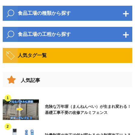
市区町村
包装・梱包資材
食品工場の種類から探す
衛生資材
麺・パン
野菜・果物・加工品
包装・梱包機器
食品工場の工程から探す
町名・番地
水産・のり・加工品
菓子類
物流機器
開梱・原料投入・混錬
搬送・移動
畜産・鶏卵・加工品
人気タグ一覧
飲料・酒類
検査機
整列
加工(製品製造)
調味料
油・加工品
計量・計数機
ビル名等
計量・計数
包装・梱包・結束
人気記事
漬物・佃煮
印字機・ラベラー
豆腐・こんにゃく
検査・選別
印字
ロボット
穀物(麦・米など)
缶詰・瓶詰
製函・封緘
箱詰め
危険な万年塀（まんねんべい）が生まれ変わる！
製函機・封函機
お問合せ内容（複数選択可）
必須
弁当・惣菜
レトルト・スープ
基礎工事不要の改修アルミフェンス
パレタイズ
保管
衛生機器
その他(食品以外)
見積依頼 ※ご用件欄に商品名またはご相
冷凍・冷蔵
洗浄・殺菌
談内容をご入力ください