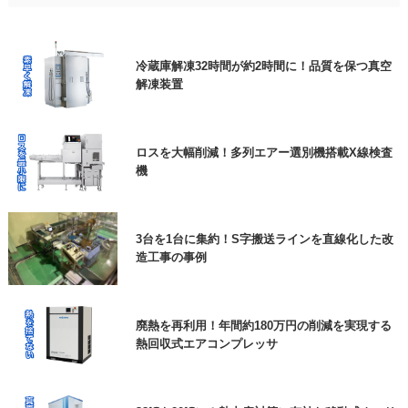
※上記、見積依頼、資料請求にチェックを入れたお
跳ね上げの代わりに！女性でも楽々、改造伸縮コ
ンベヤで動線確保
客様は、ご用件欄に商品名をご入力いただきますよ
冷蔵庫解凍32時間が約2時間に！品質を保つ真空
うご協力よろしくお願いいたします。
解凍装置
エアー搬送装置と特注ホッパー
個人情報保護方針
に同意します
必須
ロスを大幅削減！多列エアー選別機搭載X線検査
機
高耐久の防草シートで、雑草対策の負担を大幅に
低減できた事例
3台を1台に集約！S字搬送ラインを直線化した改
造工事の事例
ロボットが狙ったところに貼りつけ！ラベル自動
貼り付け機
廃熱を再利用！年間約180万円の削減を実現する
熱回収式エアコンプレッサ