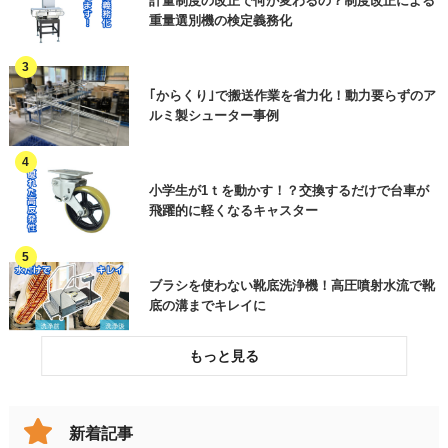
省人化・自動化
計量制度の改正で何が変わるの？制度改正による
資料請求 ※ご用件欄に商品名またはご相
重量選別機の検定義務化
廃棄
その他(工程)
談内容をご入力ください
作業効率アップ
訪問希望
HACCP関連・異物混入対策
電話連絡希望
｢からくり｣で搬送作業を省力化！動力要らずのア
オンラインセミナーについて
ルミ製シューター事例
作業環境改善
ご質問・その他（用件欄にご入力くださ
い）
各種工事・メンテナンス
小学生が1ｔを動かす！？交換するだけで台車が
飛躍的に軽くなるキャスター
加工品(部品)
ご用件
その他機械
ブラシを使わない靴底洗浄機！高圧噴射水流で靴
その他(製品分類)
底の溝までキレイに
破損したコンベヤベルトを交換してリスクを低減
した事例
新着記事