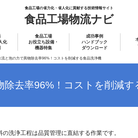
食品工場の省力化・省人化に貢献する技術情報サイト
食品工場物流ナビ
場
食品工場
成功事例
人化
お役立ち設備・
ハンドブック
例
機器特集
ダウンロード
水流と泡の力で異物除去率96%！コストを削減する食品洗浄機
物除去率96%！コストを削減す
料の洗浄工程は品質管理に直結する作業です。