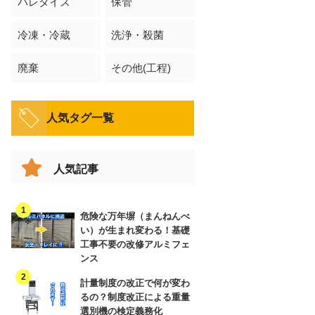
パレタイズ
保管
冷凍・冷蔵
洗浄・殺菌
廃棄
その他(工程)
人気タグ一覧
人気記事
危険な万年塀（まんねんべ
い）が生まれ変わる！基礎
工事不要の改修アルミフェ
ンス
計量制度の改正で何が変わ
るの？制度改正による重量
選別機の検定義務化