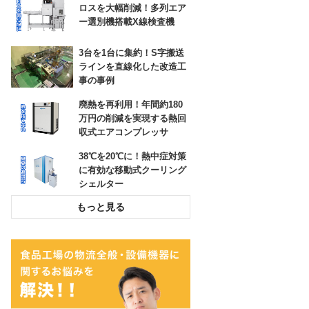
ロスを大幅削減！多列エア
高耐久の防草シートで、雑
ー選別機搭載X線検査機
草対策の負担を大幅に低減
できた事例
3台を1台に集約！S字搬送
ラインを直線化した改造工
ロボットが狙ったところに
事の事例
貼りつけ！ラベル自動貼り
付け機
廃熱を再利用！年間約180
万円の削減を実現する熱回
収式エアコンプレッサ
38℃を20℃に！熱中症対策
に有効な移動式クーリング
シェルター
投入作業をスムーズに！高
所作業をなくす粉粒体空気
輸送装置
環境配慮とコスト削減！荷
崩れを防止するパレタイズ
グルー塗布システム