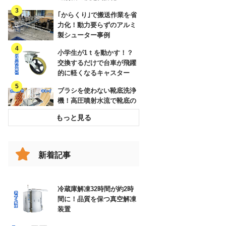
｢からくり｣で搬送作業を省
力化！動力要らずのアルミ
製シューター事例
小学生が1ｔを動かす！？
交換するだけで台車が飛躍
的に軽くなるキャスター
ブラシを使わない靴底洗浄
機！高圧噴射水流で靴底の
溝までキレイに
破損したコンベヤベルトを
交換してリスクを低減した
事例
新着記事
跳ね上げの代わりに！女性
でも楽々、改造伸縮コンベ
ヤで動線確保
冷蔵庫解凍32時間が約2時
間に！品質を保つ真空解凍
エアー搬送装置と特注ホッ
装置
パー