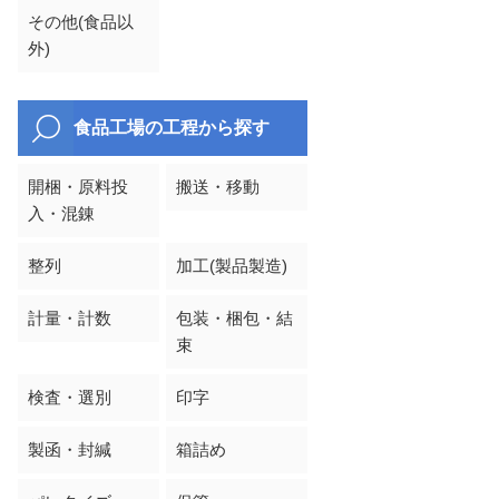
その他(食品以
外)
食品工場の工程から探す
開梱・原料投
搬送・移動
入・混錬
整列
加工(製品製造)
計量・計数
包装・梱包・結
束
検査・選別
印字
製函・封緘
箱詰め