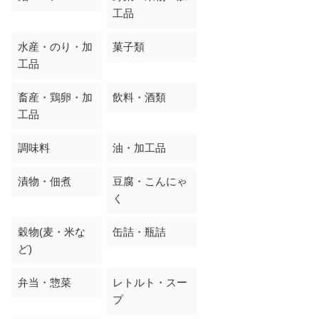
工品
水産・のり・加
菓子類
工品
畜産・鶏卵・加
飲料・酒類
工品
調味料
油・加工品
漬物・佃煮
豆腐・こんにゃ
く
穀物(麦・米な
缶詰・瓶詰
ど)
弁当・惣菜
レトルト・スー
プ