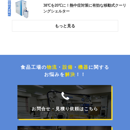
38℃を20℃に！熱中症対策に有効な移動式クーリ
ングシェルター
投入作業をスムーズに！高所作業をなくす粉粒体
空気輸送装置
環境配慮とコスト削減！荷崩れを防止するパレタ
イズグルー塗布システム
食品工場の
物流
・
設備
・
機器
に関する
お悩みを
解決
！！
チョコ停解消と処理能力UP！封函・キの字梱包
ライン更新事例
お問合せ・見積り依頼はこちら
【特集】FOOMA JAPAN 2026展示商品のご紹介