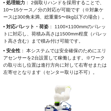
•
処理能力
： 2個取りハンドを採用することで、
10〜15ケース／分の対応が可能です（※対象ケ
ースは300角未満、総重量5〜8kg以下の場合）。
•
対応パレット・荷姿
： 1100×1100mmのパレッ
トに対応し、荷積み高さは1500mm程度（パレッ
ト高さ含む）まで積み付け可能です。
•
安全性
： 本システムでは安全確保のためにエリ
アセンサーを2台設置して稼働します。※ワーク
の取り出し位置は進行方向に対して右寄せまたは
左寄せとなります（センター取りは不可）。