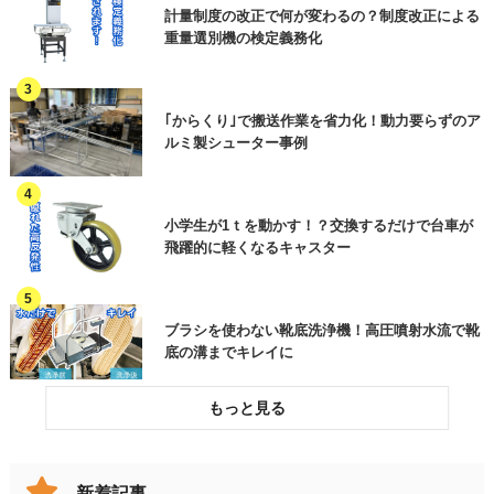
冷凍・冷蔵
洗浄・殺菌
談内容をご入力ください
省人化・自動化
計量制度の改正で何が変わるの？制度改正による
資料請求 ※ご用件欄に商品名またはご相
重量選別機の検定義務化
廃棄
その他(工程)
談内容をご入力ください
作業効率アップ
訪問希望
HACCP関連・異物混入対策
電話連絡希望
｢からくり｣で搬送作業を省力化！動力要らずのア
オンラインセミナーについて
ルミ製シューター事例
作業環境改善
ご質問・その他（用件欄にご入力くださ
い）
各種工事・メンテナンス
小学生が1ｔを動かす！？交換するだけで台車が
飛躍的に軽くなるキャスター
加工品(部品)
ご用件
その他機械
ブラシを使わない靴底洗浄機！高圧噴射水流で靴
その他(製品分類)
底の溝までキレイに
破損したコンベヤベルトを交換してリスクを低減
した事例
新着記事