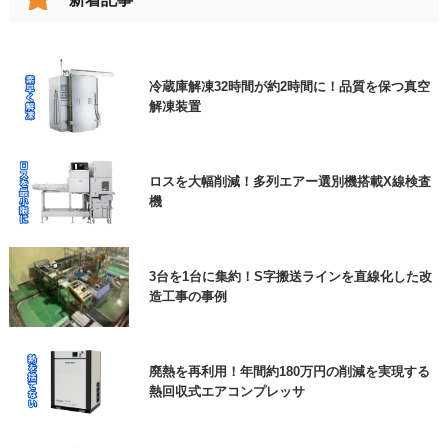
※上記、見積依頼、資料請求にチェックを入れたお
跳ね上げの代わりに！女性でも楽々、改造伸縮コ
ンベヤで動線確保
客様は、ご用件欄に商品名をご入力いただきますよ
冷蔵庫解凍32時間が約2時間に！品質を保つ真空
うご協力よろしくお願いいたします。
解凍装置
エアー搬送装置と特注ホッパー
個人情報保護方針
に同意します
必須
ロスを大幅削減！多列エアー選別機搭載X線検査
機
高耐久の防草シートで、雑草対策の負担を大幅に
低減できた事例
3台を1台に集約！S字搬送ラインを直線化した改
造工事の事例
ロボットが狙ったところに貼りつけ！ラベル自動
貼り付け機
廃熱を再利用！年間約180万円の削減を実現する
熱回収式エアコンプレッサ