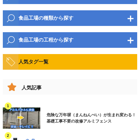
市区町村
包装・梱包資材
食品工場の種類から探す
衛生資材
麺・パン
野菜・果物・加工品
包装・梱包機器
食品工場の工程から探す
町名・番地
水産・のり・加工品
菓子類
物流機器
開梱・原料投入・混錬
搬送・移動
畜産・鶏卵・加工品
人気タグ一覧
飲料・酒類
検査機
整列
加工(製品製造)
調味料
油・加工品
計量・計数機
ビル名等
計量・計数
包装・梱包・結束
人気記事
漬物・佃煮
印字機・ラベラー
豆腐・こんにゃく
検査・選別
印字
ロボット
穀物(麦・米など)
缶詰・瓶詰
製函・封緘
箱詰め
危険な万年塀（まんねんべい）が生まれ変わる！
製函機・封函機
お問合せ内容（複数選択可）
必須
弁当・惣菜
レトルト・スープ
基礎工事不要の改修アルミフェンス
パレタイズ
保管
衛生機器
その他(食品以外)
見積依頼 ※ご用件欄に商品名またはご相