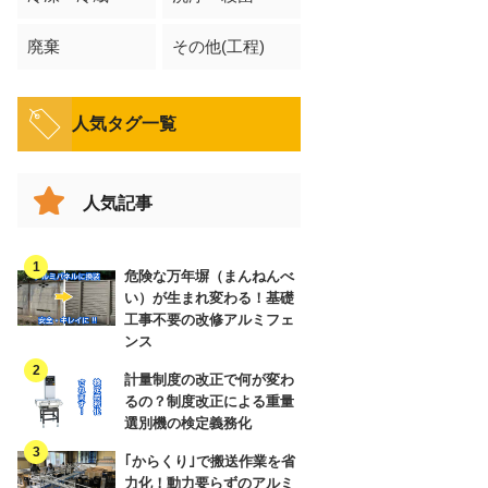
廃棄
その他(工程)
人気タグ一覧
人気記事
危険な万年塀（まんねんべ
い）が生まれ変わる！基礎
工事不要の改修アルミフェ
ンス
計量制度の改正で何が変わ
るの？制度改正による重量
選別機の検定義務化
｢からくり｣で搬送作業を省
力化！動力要らずのアルミ