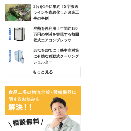
できた事例
3台を1台に集約！S字搬送
ラインを直線化した改造工
ロボットが狙ったところに
事の事例
貼りつけ！ラベル自動貼り
付け機
廃熱を再利用！年間約180
万円の削減を実現する熱回
収式エアコンプレッサ
38℃を20℃に！熱中症対策
に有効な移動式クーリング
シェルター
投入作業をスムーズに！高
所作業をなくす粉粒体空気
輸送装置
環境配慮とコスト削減！荷
崩れを防止するパレタイズ
グルー塗布システム
チョコ停解消と処理能力
UP！封函・キの字梱包ライ
ン更新事例