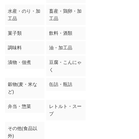
水産・のり・加
畜産・鶏卵・加
工品
工品
菓子類
飲料・酒類
調味料
油・加工品
漬物・佃煮
豆腐・こんにゃ
く
穀物(麦・米な
缶詰・瓶詰
ど)
弁当・惣菜
レトルト・スー
プ
その他(食品以
外)