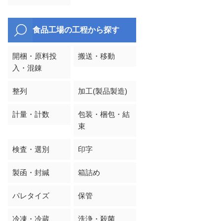
食品工場の工程から探す
開梱・原料投
搬送・移動
入・混錬
整列
加工(製品製造)
計量・計数
包装・梱包・結
束
検査・選別
印字
製函・封緘
箱詰め
パレタイズ
保管
冷凍・冷蔵
洗浄・殺菌