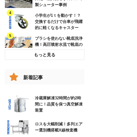
製シューター事例
小学生が1ｔを動かす！？
交換するだけで台車が飛躍
的に軽くなるキャスター
ブラシを使わない靴底洗浄
機！高圧噴射水流で靴底の
溝までキレイに
破損したコンベヤベルトを
交換してリスクを低減した
事例
新着記事
跳ね上げの代わりに！女性
でも楽々、改造伸縮コンベ
ヤで動線確保
冷蔵庫解凍32時間が約2時
間に！品質を保つ真空解凍
エアー搬送装置と特注ホッ
装置
パー
ロスを大幅削減！多列エア
高耐久の防草シートで、雑
ー選別機搭載X線検査機
草対策の負担を大幅に低減