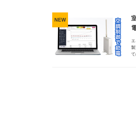
エ
製
て