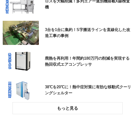
ロスを大幅削減！多列エアー選別機搭載X線検査
機
高耐久の防草シートで、雑草対策の負担を大幅に
低減できた事例
3台を1台に集約！S字搬送ラインを直線化した改
造工事の事例
ロボットが狙ったところに貼りつけ！ラベル自動
貼り付け機
廃熱を再利用！年間約180万円の削減を実現する
熱回収式エアコンプレッサ
38℃を20℃に！熱中症対策に有効な移動式クーリ
ングシェルター
投入作業をスムーズに！高所作業をなくす粉粒体
空気輸送装置