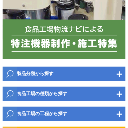
郵便番号
都道府県
必須
製品分類から探す
市区町村
包装・梱包資材
食品工場の種類から探す
衛生資材
麺・パン
野菜・果物・加工品
包装・梱包機器
食品工場の工程から探す
町名・番地
水産・のり・加工品
畜産・鶏卵・加工品
物流機器
開梱・原料投入・混錬
搬送・移動