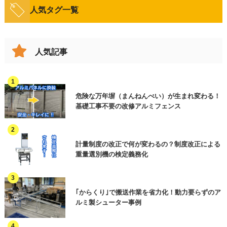
菓子類
人気タグ一覧
飲料・酒類
検査機
整列
加工(製品製造)
調味料
油・加工品
計量・計数機
ビル名等
計量・計数
包装・梱包・結束
人気記事
漬物・佃煮
印字機・ラベラー
豆腐・こんにゃく
検査・選別
印字
ロボット
穀物(麦・米など)
缶詰・瓶詰
製函・封緘
箱詰め
危険な万年塀（まんねんべい）が生まれ変わる！
製函機・封函機
お問合せ内容（複数選択可）
必須
弁当・惣菜
レトルト・スープ
基礎工事不要の改修アルミフェンス
パレタイズ
保管
衛生機器
その他(食品以外)
見積依頼 ※ご用件欄に商品名またはご相
冷凍・冷蔵
洗浄・殺菌
談内容をご入力ください
省人化・自動化
計量制度の改正で何が変わるの？制度改正による
資料請求 ※ご用件欄に商品名またはご相
重量選別機の検定義務化
廃棄
その他(工程)
談内容をご入力ください
作業効率アップ
訪問希望
HACCP関連・異物混入対策
電話連絡希望
｢からくり｣で搬送作業を省力化！動力要らずのア
オンラインセミナーについて
ルミ製シューター事例
作業環境改善
ご質問・その他（用件欄にご入力くださ
い）