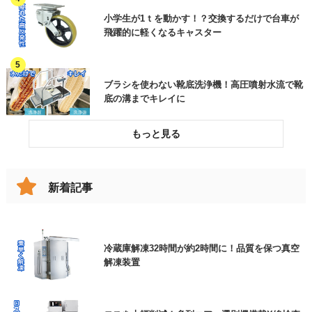
各種工事・メンテナンス
小学生が1ｔを動かす！？交換するだけで台車が
飛躍的に軽くなるキャスター
加工品(部品)
ご用件
その他機械
ブラシを使わない靴底洗浄機！高圧噴射水流で靴
その他(製品分類)
底の溝までキレイに
破損したコンベヤベルトを交換してリスクを低減
した事例
新着記事
※上記、見積依頼、資料請求にチェックを入れたお
跳ね上げの代わりに！女性でも楽々、改造伸縮コ
ンベヤで動線確保
客様は、ご用件欄に商品名をご入力いただきますよ
冷蔵庫解凍32時間が約2時間に！品質を保つ真空
うご協力よろしくお願いいたします。
解凍装置
エアー搬送装置と特注ホッパー
個人情報保護方針
に同意します
必須