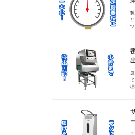
製
ど
つ
原
て
理
工