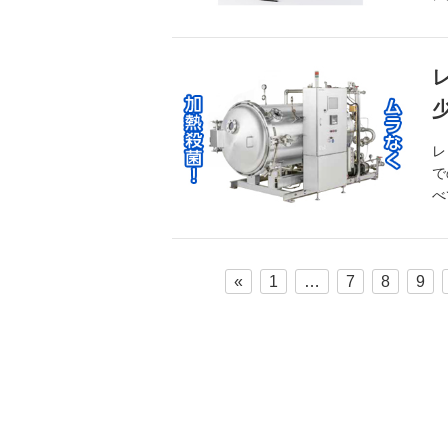
レ
で
べ
«
1
…
7
8
9