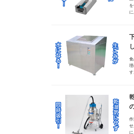
を
に
食
理
す
作
せ
に