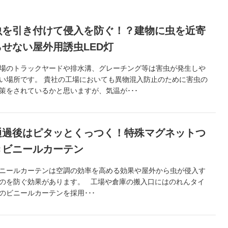
虫を引き付けて侵入を防ぐ！？建物に虫を近寄
らせない屋外用誘虫LED灯
場のトラックヤードや排水溝、グレーチング等は害虫が発生しや
い場所です。 貴社の工場においても異物混入防止のために害虫の
策をされているかと思いますが、気温が･･･
通過後はピタッとくっつく！特殊マグネットつ
きビニールカーテン
ニールカーテンは空調の効率を高める効果や屋外から虫が侵入す
のを防ぐ効果があります。 工場や倉庫の搬入口にはのれんタイ
のビニールカーテンを採用･･･