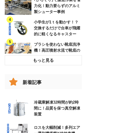
力化！動力要らずのアルミ
製シューター事例
小学生が1ｔを動かす！？
交換するだけで台車が飛躍
的に軽くなるキャスター
ブラシを使わない靴底洗浄
機！高圧噴射水流で靴底の
溝までキレイに
破損したコンベヤベルトを
交換してリスクを低減した
事例
新着記事
跳ね上げの代わりに！女性
でも楽々、改造伸縮コンベ
ヤで動線確保
冷蔵庫解凍32時間が約2時
間に！品質を保つ真空解凍
エアー搬送装置と特注ホッ
装置
パー
ロスを大幅削減！多列エア