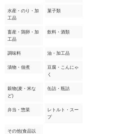
水産・のり・加
菓子類
工品
畜産・鶏卵・加
飲料・酒類
工品
調味料
油・加工品
漬物・佃煮
豆腐・こんにゃ
く
穀物(麦・米な
缶詰・瓶詰
ど)
弁当・惣菜
レトルト・スー
プ
その他(食品以