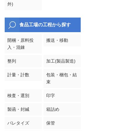
外)
食品工場の工程から探す
開梱・原料投
搬送・移動
入・混錬
整列
加工(製品製造)
計量・計数
包装・梱包・結
束
検査・選別
印字
製函・封緘
箱詰め
パレタイズ
保管