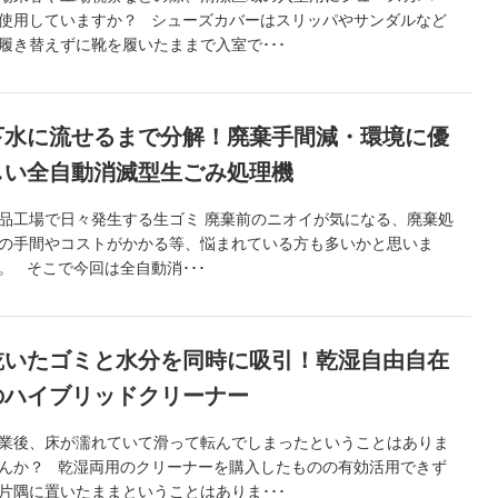
使用していますか？ シューズカバーはスリッパやサンダルなど
履き替えずに靴を履いたままで入室で･･･
下水に流せるまで分解！廃棄手間減・環境に優
しい全自動消滅型生ごみ処理機
品工場で日々発生する生ゴミ 廃棄前のニオイが気になる、廃棄処
の手間やコストがかかる等、悩まれている方も多いかと思いま
。 そこで今回は全自動消･･･
乾いたゴミと水分を同時に吸引！乾湿自由自在
のハイブリッドクリーナー
業後、床が濡れていて滑って転んでしまったということはありま
んか？ 乾湿両用のクリーナーを購入したものの有効活用できず
片隅に置いたままということはありま･･･