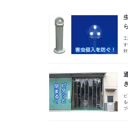
工
す
対
ビ
る
プ