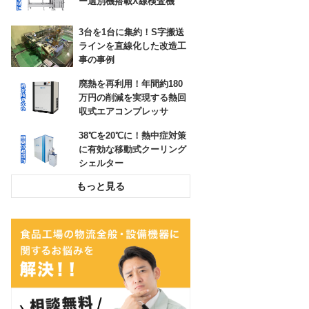
高耐久の防草シートで、雑
ー選別機搭載X線検査機
草対策の負担を大幅に低減
できた事例
3台を1台に集約！S字搬送
ラインを直線化した改造工
ロボットが狙ったところに
事の事例
貼りつけ！ラベル自動貼り
付け機
廃熱を再利用！年間約180
万円の削減を実現する熱回
収式エアコンプレッサ
38℃を20℃に！熱中症対策
に有効な移動式クーリング
シェルター
投入作業をスムーズに！高
所作業をなくす粉粒体空気
輸送装置
環境配慮とコスト削減！荷
崩れを防止するパレタイズ
グルー塗布システム
チョコ停解消と処理能力
UP！封函・キの字梱包ライ