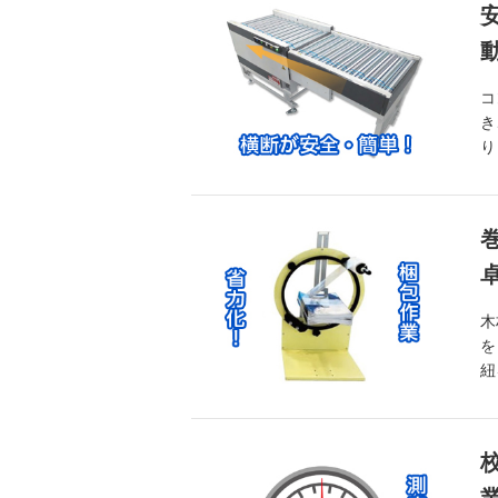
コ
き
り
木
を
紐