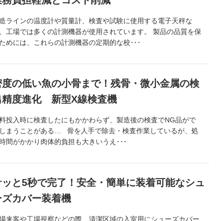
業務負担軽減とコスト削減
造ラインの温度計や質量計、検査や試験に使用する電子天秤な
、工場では多くの計測機器が使用されています。 製品の品質を保
ためには、これらの計測機器の定期的な校･･･
密度の低い魚の小骨まで！残骨・微小金属の検
出精度進化 新型X線検査機
料投入時に検査したにもかかわらず、製造後の検査でNG品がで
しまうことがある… 骨を人手で除去・検査作業しているが、処
時間がかかり肉体的負担も大きいうえ･･･
サッと5秒で完了！安全・簡単に装着可能なシュ
ーズカバー装着機
場来客や工場視察などの際、清潔区域の入室用にシューズカバー