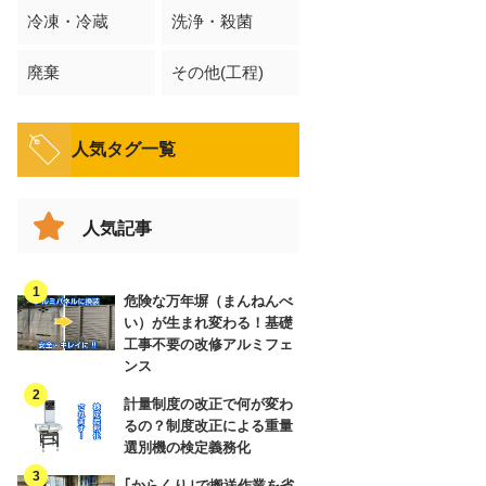
冷凍・冷蔵
洗浄・殺菌
廃棄
その他(工程)
人気タグ一覧
人気記事
危険な万年塀（まんねんべ
い）が生まれ変わる！基礎
工事不要の改修アルミフェ
ンス
計量制度の改正で何が変わ
るの？制度改正による重量
選別機の検定義務化
｢からくり｣で搬送作業を省